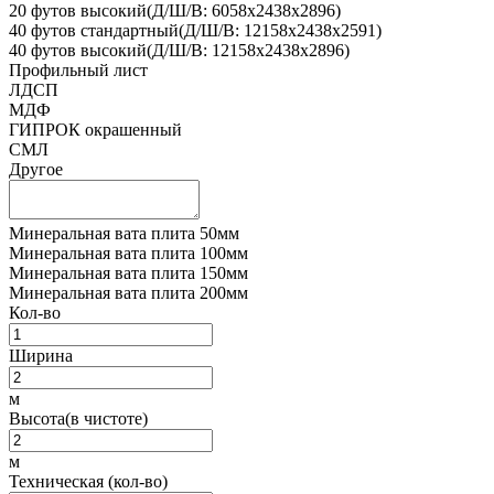
20 футов высокий(Д/Ш/В: 6058х2438х2896)
40 футов стандартный(Д/Ш/В: 12158х2438х2591)
40 футов высокий(Д/Ш/В: 12158х2438х2896)
Профильный лист
ЛДСП
МДФ
ГИПРОК окрашенный
СМЛ
Другое
Минеральная вата плита 50мм
Минеральная вата плита 100мм
Минеральная вата плита 150мм
Минеральная вата плита 200мм
Кол-во
Ширина
м
Высота(в чистоте)
м
Техническая (кол-во)