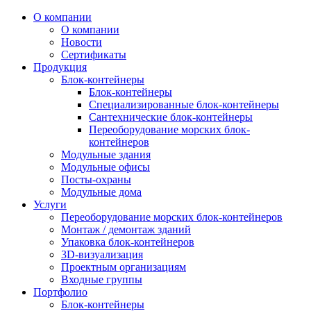
О компании
О компании
Новости
Сертификаты
Продукция
Блок-контейнеры
Блок-контейнеры
Специализированные блок-контейнеры
Сантехнические блок-контейнеры
Переоборудование морских блок-
контейнеров
Модульные здания
Модульные офисы
Посты-охраны
Модульные дома
Услуги
Переоборудование морских блок-контейнеров
Монтаж / демонтаж зданий
Упаковка блок-контейнеров
3D-визуализация
Проектным организациям
Входные группы
Портфолио
Блок-контейнеры